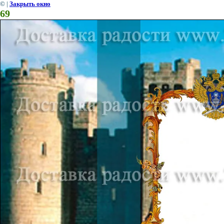
©
|
Закрыть окно
69