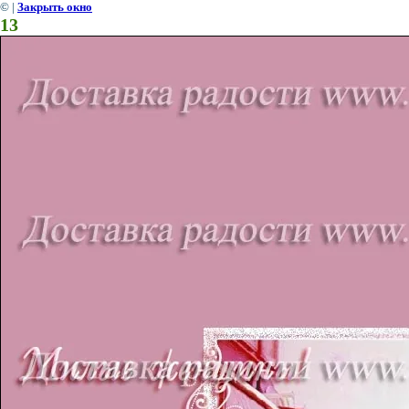
©
|
Закрыть окно
13