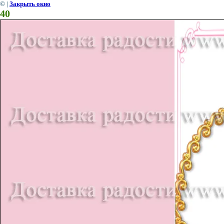
©
|
Закрыть окно
40