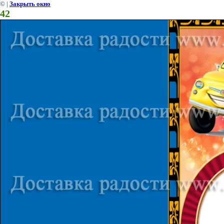
©
|
Закрыть окно
42