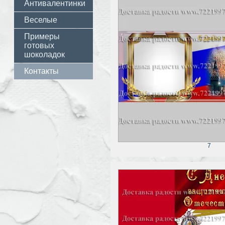
Антивалентинки
Веселые
Примеры
готовых
шоколадок
Контакты
7