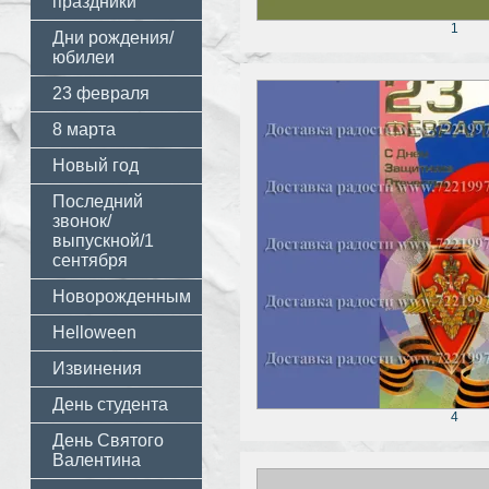
праздники
1
Дни рождения/
юбилеи
23 февраля
8 марта
Новый год
Последний
звонок/
выпускной/1
сентября
Новорожденным
Helloween
Извинения
День студента
4
День Святого
Валентина