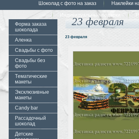
Шоколад с фото на заказ
Наклейки н
Индивидуальные подарки
Р
23 февраля
Форма заказа
шоколада
23 февраля
Аленка
Cвадьбы с фото
Свадьбы без
фото
Тематические
макеты
Эксклюзивные
макеты
Candy bar
Рассадочный
шоколад
Детские